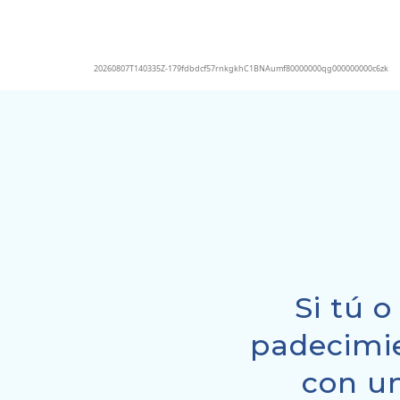
Si tú o
padecimie
con un