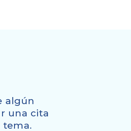
re algún
r una cita
l tema.