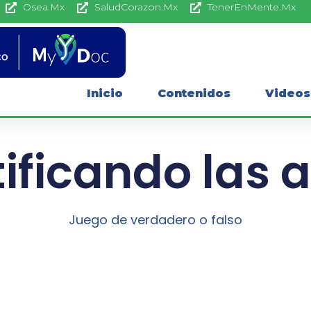
Osea.Mx
SaludCorazon.Mx
TenerEnMente.Mx
Inicio
Contenidos
Videos
ificando las a
Juego de verdadero o falso