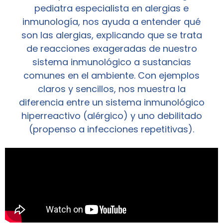
pediatra especialista en alergias e
inmunología, nos ayuda a entender qué
son las alergias, explicando que se trata
de reacciones exageradas de nuestro
sistema inmunológico a sustancias
comunes en el ambiente. Con ejemplos
claros y sencillos, nos muestra la
diferencia entre un sistema inmunológico
hiperreactivo (alérgico) y uno debilitado
(propenso a infecciones repetitivas).