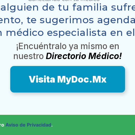
 alguien de tu familia suf
nto, te sugerimos agenda
 médico especialista en e
¡Encuéntralo ya mismo en
nuestro
Directorio Médico!
Visita MyDoc.Mx
tro
Aviso de Privacidad
.