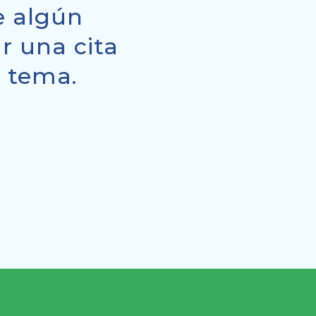
re algún
r una cita
l tema.