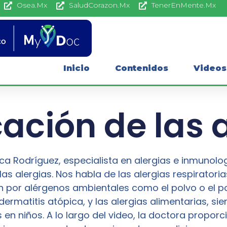
Osea.Mx
SaludCorazon.Mx
TenerEnMente.Mx
Inicio
Contenidos
Videos
cación de las 
ica Rodríguez, especialista en alergias e inmunolog
as alergias. Nos habla de las alergias respiratorias,
por alérgenos ambientales como el polvo o el pol
 dermatitis atópica, y las alergias alimentarias, s
n niños. A lo largo del video, la doctora proporc