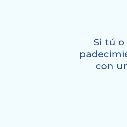
Si tú o
padecimie
con un