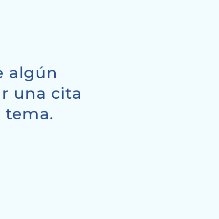
re algún
r una cita
l tema.