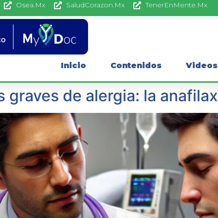
Osea.Mx
SaludCorazon.Mx
TenerEnMente.Mx
Inicio
Contenidos
Videos
graves de alergia: la anafilax